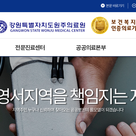
본문 바로가기
전문진료센터
공공의료본부
건강검진센터
보건의료복지지원팀
재활치료센터
공공보건의료협력팀
내시경센터
공공의료활동
영서지역을 책임지는
호스피스완화의료센터
공공어린이재활의료센터
심뇌혈관센터
지역주민 누구나 신뢰하며 찾아오는 공공병원의 롤모델이 되겠습니다