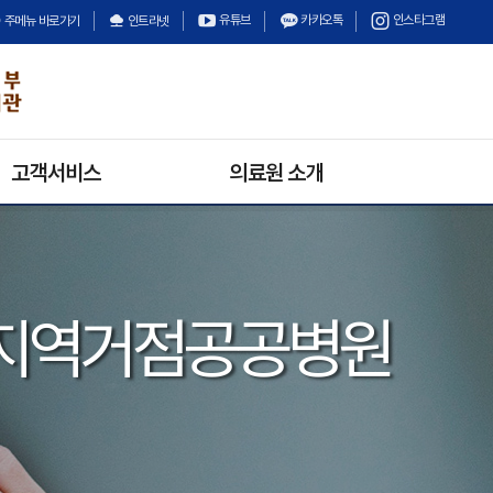
유튜브
카카오톡
인스타그램
주메뉴 바로가기
인트라넷
고객서비스
의료원 소개
의료원 소식
의료원장 인사말
채용정보
미션과 비전
입찰정보
안전보건경영방침
지역거점공공병원
수의계약
의료원 연혁
경영정보공개
기구 및 조직
상담안내
고객의 소리
불만 및 고충처리안내
칭찬합시다