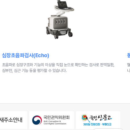
동맥경화협착검사
혈관의 탄력성과 혈관내벽의 침전 정도를 측정하여 혈관이 얼마나 딱딱한가를
심
나타내는 동맥경직도를 측정
는