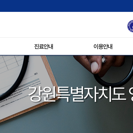
진료안내
이용안내
진료과/의료진
원내배치도
진료예약안내
병문안
휴진안내
입원생활
강원특별자치도 
입/퇴원안내
기록사본발급
비급여 수가 안내
주차안내
진료협력팀
장례식장
자원봉사안내
전화번호 안내
오시는 길