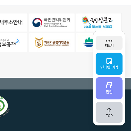
stethoscope
•••
더보기
진료과/의료진
calendar_clock
event_busy
인터넷 예약
휴진안내
location_on
select_window_2
팝업
오시는 길
contract
arrow_upward_alt
서류발급안내
TOP
pulmonology