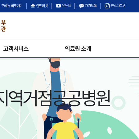
유튜브
카카오톡
인스타그램
주메뉴 바로가기
인트라넷
고객서비스
의료원 소개
의료원 소식
의료원장 인사말
채용정보
미션과 비전
입찰정보
안전보건경영방침
지역거점공공병원
수의계약
의료원 연혁
경영정보공개
기구 및 조직
상담안내
고객의 소리
불만 및 고충처리안내
칭찬합시다