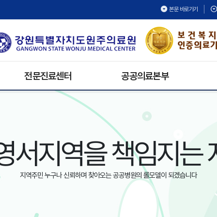
본문 바로가기
전문진료센터
공공의료본부
건강검진센터
보건의료복지지원팀
재활치료센터
공공보건의료협력팀
내시경센터
공공의료활동
영서지역을 책임지는
호스피스완화의료센터
공공어린이재활의료센터
심뇌혈관센터
지역주민 누구나 신뢰하며 찾아오는 공공병원의 롤모델이 되겠습니다