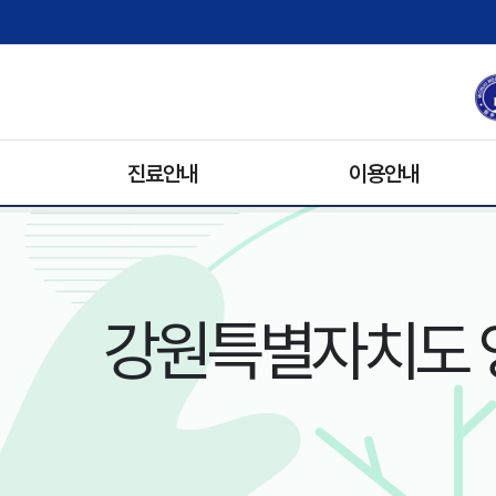
진료안내
이용안내
진료과/의료진
원내배치도
진료예약안내
병문안
휴진안내
입원생활
강원특별자치도 
입/퇴원안내
기록사본발급
비급여 수가 안내
주차안내
진료협력팀
장례식장
자원봉사안내
전화번호 안내
오시는 길