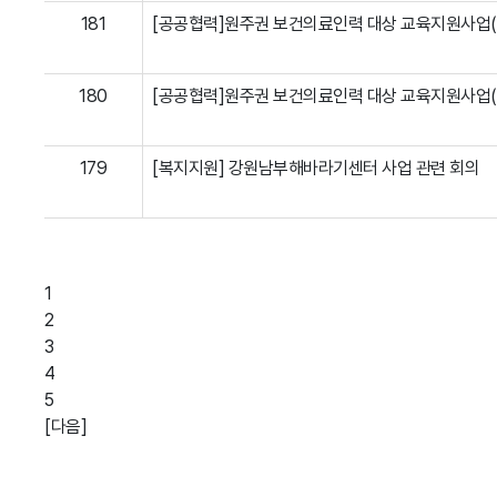
181
[공공협력]원주권 보건의료인력 대상 교육지원사업
180
[공공협력]원주권 보건의료인력 대상 교육지원사업
179
[복지지원] 강원남부해바라기센터 사업 관련 회의
공공의료활동 목록
1
2
3
4
5
[다음]