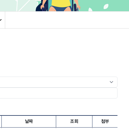
환자권리장전
CCTV 현황
안전보건
주요회의공개
날짜
조회
첨부