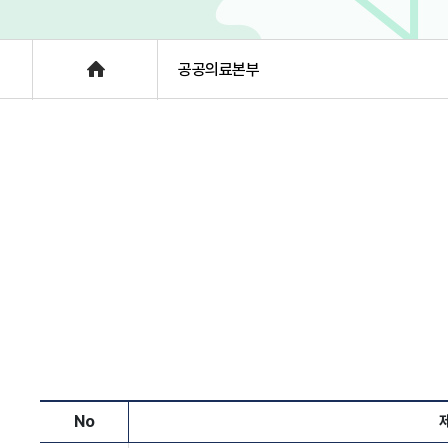
층별안내
Home
공공의료본부
No