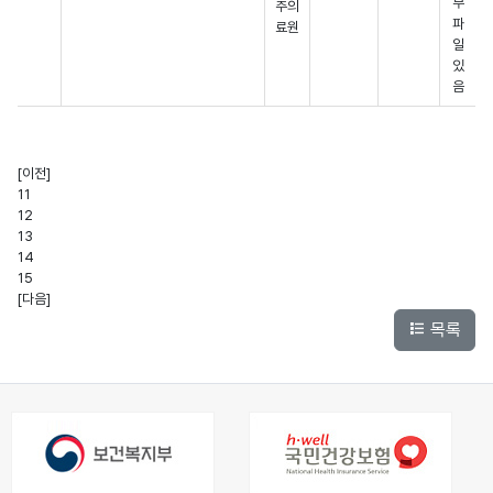
주의
료원
공공의료활동 목록
[이전]
11
12
13
14
15
[다음]
목록