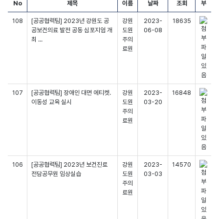
No
제목
이름
날짜
조회
부
108
[공공협력팀] 2023년 강원도 공
강원
2023-
18635
공보건의료 발전 공동 심포지엄 개
도원
06-08
최 ...
주의
료원
107
[공공협력팀] 장애인 대면 에티켓.
강원
2023-
16848
이동성 교육 실시
도원
03-20
주의
료원
106
[공공협력팀] 2023년 보건진료
강원
2023-
14570
전담공무원 임상실습
도원
03-03
주의
료원