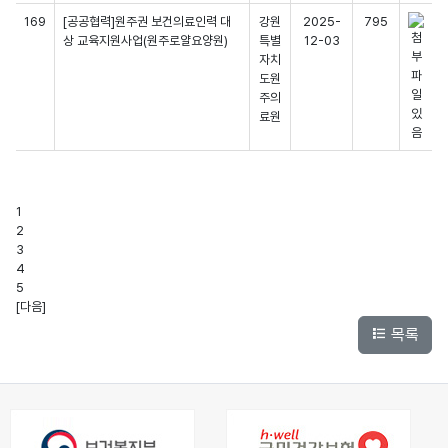
169
[공공협력]원주권 보건의료인력 대
강원
2025-
795
상 교육지원사업(원주로얄요양원)
특별
12-03
자치
도원
주의
료원
공공의료활동 목록
1
2
3
4
5
[다음]
목록