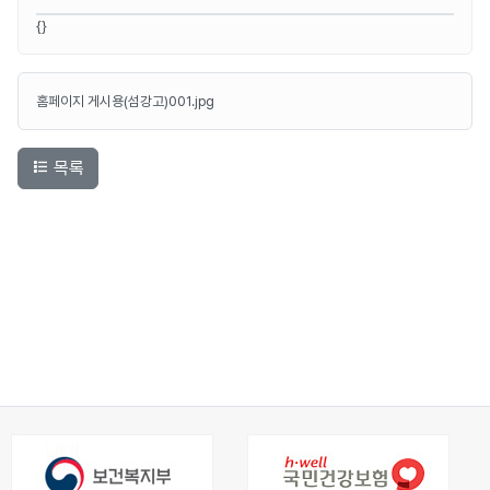
{}
홈페이지 게시용(섬강고)001.jpg
목록