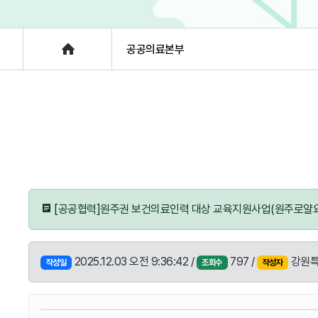
층별안내
Home
공공의료본부
[공공협력]원주권 보건의료인력 대상 교육지원사업(원주로얄
2025.12.03 오전 9:36:42 /
797 /
강원특
작성일
조회수
작성자