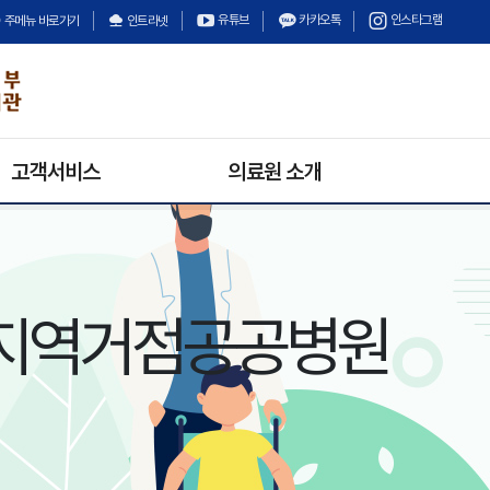
유튜브
카카오톡
인스타그램
주메뉴 바로가기
인트라넷
고객서비스
의료원 소개
의료원 소식
의료원장 인사말
채용정보
미션과 비전
입찰정보
안전보건경영방침
지역거점공공병원
수의계약
의료원 연혁
경영정보공개
기구 및 조직
상담안내
고객의 소리
불만 및 고충처리안내
칭찬합시다