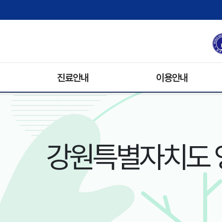
진료안내
이용안내
진료과/의료진
원내배치도
진료예약안내
병문안
휴진안내
입원생활
강원특별자치도 
입/퇴원안내
기록사본발급
비급여 수가 안내
주차안내
진료협력팀
장례식장
자원봉사안내
전화번호 안내
오시는 길