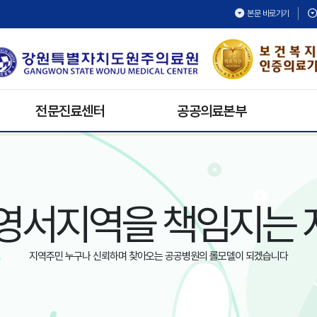
본문 바로가기
전문진료센터
공공의료본부
건강검진센터
보건의료복지지원팀
재활치료센터
공공보건의료협력팀
내시경센터
공공의료활동
영서지역을 책임지는
호스피스완화의료센터
공공어린이재활의료센터
심뇌혈관센터
지역주민 누구나 신뢰하며 찾아오는 공공병원의 롤모델이 되겠습니다