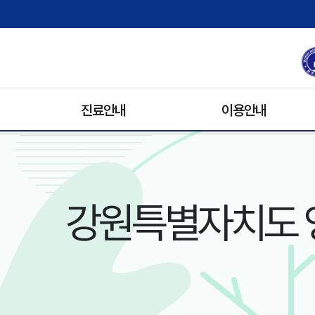
진료안내
이용안내
진료과/의료진
원내배치도
진료예약안내
병문안
휴진안내
입원생활
강원특별자치도 
입/퇴원안내
기록사본발급
비급여 수가 안내
주차안내
진료협력팀
장례식장
자원봉사안내
전화번호 안내
오시는 길