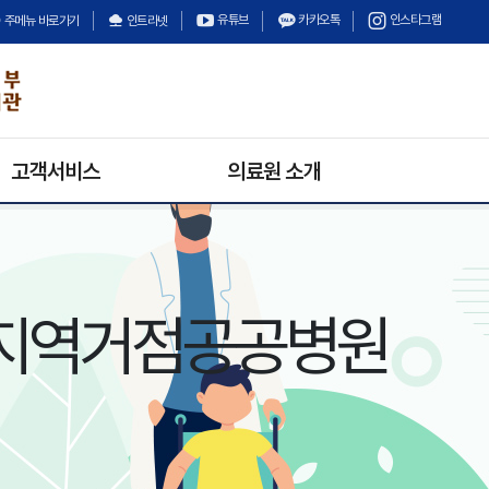
유튜브
카카오톡
인스타그램
주메뉴 바로가기
인트라넷
고객서비스
의료원 소개
의료원 소식
의료원장 인사말
채용정보
미션과 비전
입찰정보
안전보건경영방침
지역거점공공병원
수의계약
의료원 연혁
경영정보공개
기구 및 조직
상담안내
고객의 소리
불만 및 고충처리안내
칭찬합시다