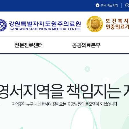
본문 바로가기
전문진료센터
공공의료본부
건강검진센터
보건의료복지지원팀
재활치료센터
공공보건의료협력팀
내시경센터
공공의료활동
영서지역을 책임지는
호스피스완화의료센터
공공어린이재활의료센터
심뇌혈관센터
지역주민 누구나 신뢰하며 찾아오는 공공병원의 롤모델이 되겠습니다