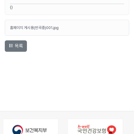
{}
홈페이지 게시용(반곡중)001.jpg
목록