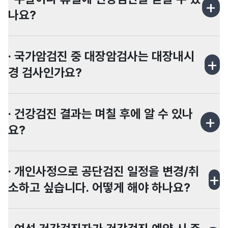
+
휴대전화가 필요합니다.
나요?
· 국가암검진 중 대장암검사는 대장내시
아니요.
+
건강검진(개인, 기업, 장애인, 국가검진)은 평일
경 검사인가요?
(월~금, 공휴일 및 근로자의 날 제외) 08:00 ~
17:00에만 운영합니다.
· 건강검진 결과는 며칠 후에 알 수 있나
국가에서 시행하는 대장암 검사는 분변 잠혈검사
+
로 먼저 시행되며, 분변 잠혈검사에서 혈액반응
요?
검출 시 대장내시경을 실시하게 됩니다.
· 개인사정으로 공단검진 일정을 변경/취
검진결과는 2주 후 문진표에 기재된 주소로 우편
+
을 보내드립니다.
소하고 싶습니다. 어떻게 해야 하나요?
예약이 확정된 검진일정은 유선으로 담당자에게