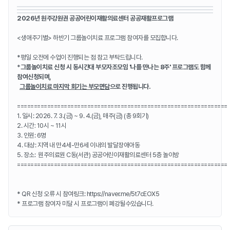
2026년 원주강원권 공공어린이재활의료센터 공공재활프로그램
<생애주기별> 하반기 그룹놀이치료 프로그램
참여자를 모집합니다.
*평일 오전에 수업이 진행되는 점 참고 부탁드립
니다.
*
그룹놀이치료 신청 시 동시간대 부모자조모임 '나를 만나는 8주' 프로그램도 함께
참여신청되며,
그룹놀이치료 마지막 회기는 부모면담
으로 진행됩니다.
===============================================================
1. 일시:
2026. 7. 3.(금) ~ 9. 4.(금), 매주(금)
(총 9회기)
2. 시간:
10시 ~ 11시
3. 인원: 6명
4. 대상: 지역 내 만4세-만6세 이내의 발달장애아동
5. 장소: 원주의료원 C동(서관) 공공어린이재활의료센터 5층 놀이방
===============================================================
* QR 신청 오류 시 참여링크:
https://naver.me/5t7cEOX5
* 프로그램 참여자 미달 시 프로그램이 폐강될수있습니다.