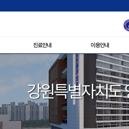
진료안내
이용안내
진료과/의료진
원내배치도
진료예약안내
병문안
휴진안내
입원생활
강원특별자치도 
입/퇴원안내
기록사본발급
비급여 수가 안내
주차안내
진료협력팀
장례식장
자원봉사안내
전화번호 안내
오시는 길