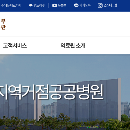
유튜브
카카오톡
인스타그램
주메뉴 바로가기
인트라넷
고객서비스
의료원 소개
의료원 소식
의료원장 인사말
채용정보
미션과 비전
입찰정보
안전보건경영방침
지역거점공공병원
수의계약
의료원 연혁
경영정보공개
기구 및 조직
상담안내
고객의 소리
불만 및 고충처리안내
칭찬합시다