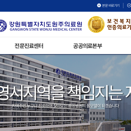
본문 바로가기
전문진료센터
공공의료본부
건강검진센터
보건의료복지지원팀
재활치료센터
공공보건의료협력팀
내시경센터
공공의료활동
영서지역을 책임지는
호스피스완화의료센터
공공어린이재활의료센터
심뇌혈관센터
지역주민 누구나 신뢰하며 찾아오는 공공병원의 롤모델이 되겠습니다