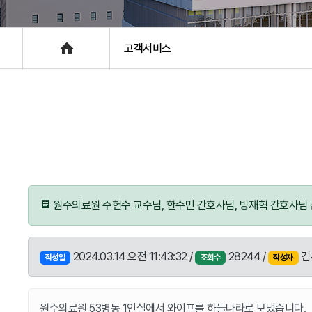
층별안내
Home
고객서비스
원주의료원 주헌수 교수님, 한수민 간호사님, 방재혁 간호사님
2024.03.14 오전 11:43:32 /
28244 /
김
작성일
조회수
작성자
원주의료원 53병동 1인실에서 와이프를 하늘나라로 보냈습니다.