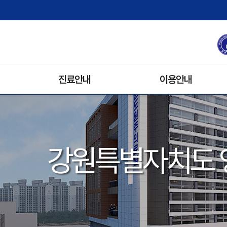
진료안내
이용안내
진료과/의료진
원내배치도
진료예약안내
병문안
휴진안내
입원생활
강원특별자치도 
입/퇴원안내
기록사본발급
비급여 수가 안내
주차안내
진료협력팀
장례식장
자원봉사안내
전화번호 안내
오시는 길