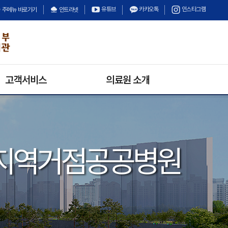
유튜브
카카오톡
인스타그램
주메뉴 바로가기
인트라넷
고객서비스
의료원 소개
의료원 소식
의료원장 인사말
채용정보
미션과 비전
입찰정보
안전보건경영방침
지역거점공공병원
수의계약
의료원 연혁
경영정보공개
기구 및 조직
상담안내
고객의 소리
불만 및 고충처리안내
칭찬합시다