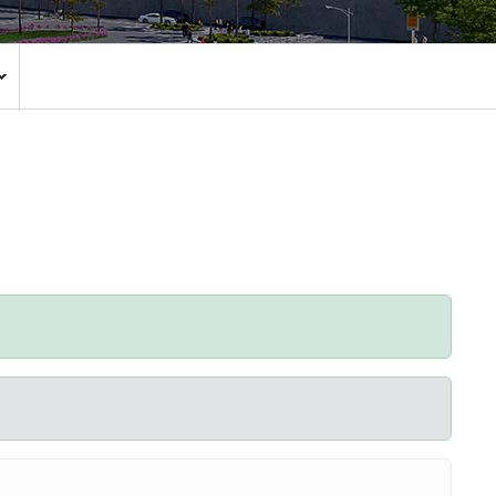
환자권리장전
CCTV 현황
안전보건
주요회의공개