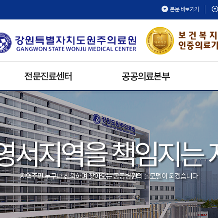
본문 바로가기
전문진료센터
공공의료본부
건강검진센터
보건의료복지지원팀
재활치료센터
공공보건의료협력팀
내시경센터
공공의료활동
영서지역을 책임지는
호스피스완화의료센터
공공어린이재활의료센터
심뇌혈관센터
지역주민 누구나 신뢰하며 찾아오는 공공병원의 롤모델이 되겠습니다