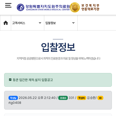
Home
고객서비스
입찰정보
입찰정보
지역거점 공공병원으로서 최적의 진료환경과 의료 질 향상을 위해 노력하겠습니다
동관 입간판 제작.설치 입찰공고
2026.05.22 오후 2:12:40 /
331 /
김승환/
작성일
조회수
작성자
ID
rtg0408