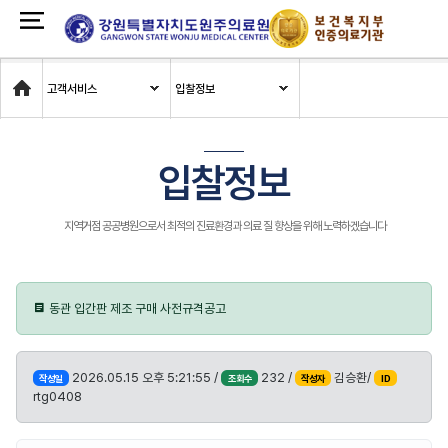
Home
고객서비스
입찰정보
입찰정보
지역거점 공공병원으로서 최적의 진료환경과 의료 질 향상을 위해 노력하겠습니다
동관 입간판 제조 구매 사전규격공고
2026.05.15 오후 5:21:55 /
232 /
김승환/
작성일
조회수
작성자
ID
rtg0408