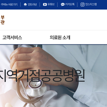
유튜브
카카오톡
인스타그램
주메뉴 바로가기
인트라넷
고객서비스
의료원 소개
의료원 소식
의료원장 인사말
채용정보
미션과 비전
입찰정보
안전보건경영방침
지역거점공공병원
수의계약
의료원 연혁
경영정보공개
기구 및 조직
상담안내
고객의 소리
불만 및 고충처리안내
칭찬합시다