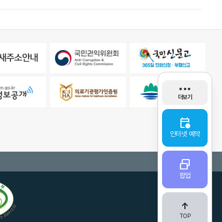
stethoscope
•••
더보기
진료과/의료진
calendar_clock
event_busy
인터넷 예약
휴진안내
location_on
select_window_2
팝업
오시는 길
contract
arrow_upward_alt
서류발급안내
TOP