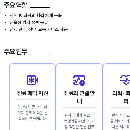
주요 역할
지역 병·의원과 협력 체계 구축
신속한 환자 정보 공유
진료 안내, 상담, 교육 서비스 제공
주요 업무
emergency_recording
blood_pressure
cardiol
진료 예약 지원
진료과 연결 안
의뢰 · 
내
리
협력병원 등 의뢰 환
자의 진료 예약을 신
환자 상태와 필요 진
환자의 진료
속하게 조율합니다.
료영역을 확인 후, 가
을 위해 의뢰,
장 적합한 전문 진료
차를 체계적