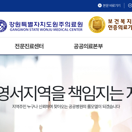
본문 바로가기
전문진료센터
공공의료본부
건강검진센터
보건의료복지지원팀
재활치료센터
공공보건의료협력팀
내시경센터
공공의료활동
영서지역을 책임지는
호스피스완화의료센터
공공어린이재활의료센터
심뇌혈관센터
지역주민 누구나 신뢰하며 찾아오는 공공병원의 롤모델이 되겠습니다