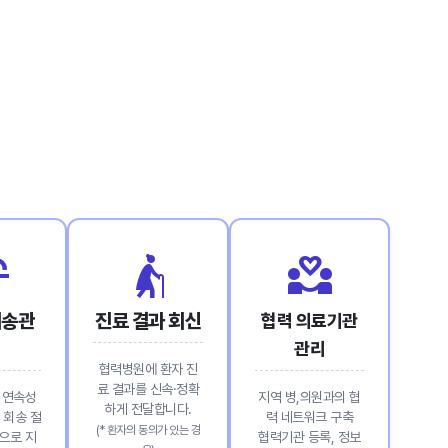
ogy
elderly_woman
partner_heart
회송관
진료 결과 회신
협력 의료기관
관리
협력병원에 환자 진
료 결과를 신속·정확
 연속성
지역 병,의원과의 협
하게 전달합니다.
 회송 절
력 네트워크 구축
(* 환자의 동의가 있는 경
으로 지
협력기관 등록, 정보