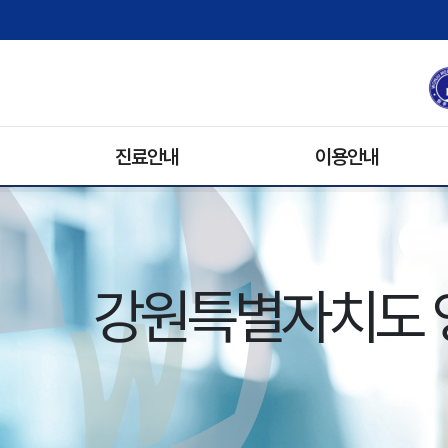
진료안내
이용안내
진료과/의료진
원내배치도
진료예약안내
병문안
휴진안내
입원생활
강원특별자치도 
입/퇴원안내
기록사본발급
비급여 수가 안내
주차안내
진료협력팀
장례식장
자원봉사안내
전화번호 안내
오시는 길