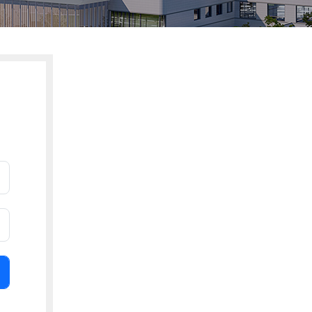
환자권리장전
CCTV 현황
안전보건
주요회의공개