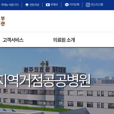
유튜브
카카오톡
인스타그램
주메뉴 바로가기
인트라넷
고객서비스
의료원 소개
의료원 소식
의료원장 인사말
채용정보
미션과 비전
입찰정보
안전보건경영방침
지역거점공공병원
수의계약
의료원 연혁
경영정보공개
기구 및 조직
상담안내
고객의 소리
불만 및 고충처리안내
칭찬합시다