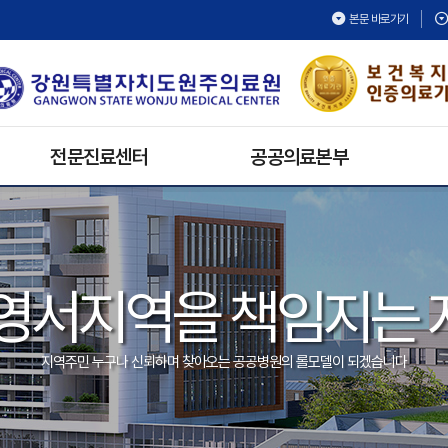
본문 바로가기
전문진료센터
공공의료본부
건강검진센터
보건의료복지지원팀
재활치료센터
공공보건의료협력팀
내시경센터
공공의료활동
영서지역을 책임지는
호스피스완화의료센터
공공어린이재활의료센터
심뇌혈관센터
지역주민 누구나 신뢰하며 찾아오는 공공병원의 롤모델이 되겠습니다