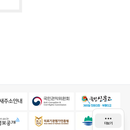
stethoscope
•••
더보기
진료과/의료진