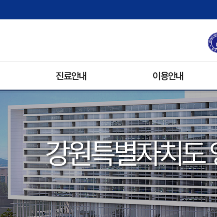
진료안내
이용안내
진료과/의료진
원내배치도
진료예약안내
병문안
휴진안내
입원생활
강원특별자치도 
입/퇴원안내
기록사본발급
비급여 수가 안내
주차안내
진료협력팀
장례식장
자원봉사안내
전화번호 안내
오시는 길