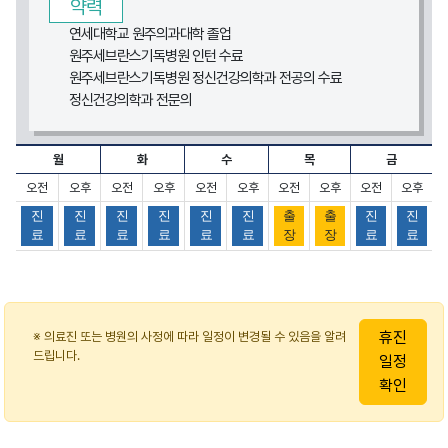
약력
연세대학교 원주의과대학 졸업
원주세브란스기독병원 인턴 수료
원주세브란스기독병원 정신건강의학과 전공의 수료
정신건강의학과 전문의
월
화
수
목
금
오전
오후
오전
오후
오전
오후
오전
오후
오전
오후
진
진
진
진
진
진
출
출
진
진
료
료
료
료
료
료
장
장
료
료
정신건강의학과 홍사라 과장의 진료시간표
휴진
※ 의료진 또는 병원의 사정에 따라 일정이 변경될 수 있음을 알려
드립니다.
일정
확인