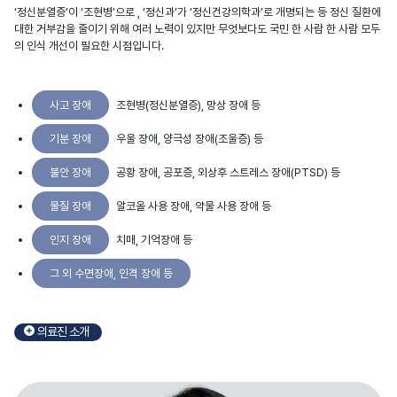
‘정신분열증’이 ‘조현병’으로 , ‘정신과’가 ‘정신건강의학과’로 개명되는 등 정신 질환에
대한 거부감을 줄이기 위해 여러 노력이 있지만 무엇보다도 국민 한 사람 한 사람 모두
의 인식 개선이 필요한 시점입니다.
사고 장애
조현병(정신분열증), 망상 장애 등
기분 장애
우울 장애, 양극성 장애(조울증) 등
불안 장애
공황 장애, 공포증, 외상후 스트레스 장애(PTSD) 등
물질 장애
알코올 사용 장애, 약물 사용 장애 등
인지 장애
치매, 기억장애 등
그 외 수면장애, 인격 장애 등
의료진
소개